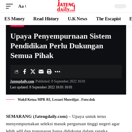
Aa
ES Money
Read History
U.K News
The Escapist
E
NEWS
Upaya Penyempurnaan Sistem
Pendidikan Perlu Dukungan
Semua Pihak
Jatengdaily.com
Published: 8 September 2022 16:01
Last updated: 8 September 2022 16:01 16:01
Wakil Ketua MPR RI, Lestari Moerdijat . Foto:dok
SEMARANG (Jatengdaily.com)
– Upaya untuk terus
menyempurnakan seleksi masuk perguruan tinggi negeri agar
lebih adil dan transparan harus didukung dalam rangka