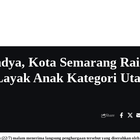
ndya, Kota Semarang Ra
Layak Anak Kategori Ut
Share
u (22/7) malam menerima langsung penghargaan tersebut yang diserahkan ol