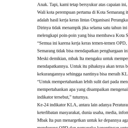
Anak. Tapi, kami tetap bersyukur atas capaian ini,
Wali kota perempuan pertama di Kota Semarang i
adalah hasil kerja keras lintas Organisasi Perang
Dirinya tidak menampik jika selama satu tahun in
melengkapi poin-poin yang bisa membawa Kota S
“Semua ini karena kerja keras temen-temen OPD, 
Semarang tidak bisa mendapatkan penghargaan in
Meski demikian, mbak Ita mengaku untuk mempertah
mendapatkannya. Untuk itu pihaknya akan terus
kekurangannya sehingga nantinya bisa meraih K
“Untuk mempertahankan lebih sulit dari pada men
mempertahankan apa yang disampaikan mengenai 2
indikator tersebut,” tuturnya.
Ke-24 indikator KLA, antara lain adanya Peratu
keterlibatan masyarakat, dunia usaha, media, info
Mbak Ita pun menargetkan untuk ke depannya aga
mendorong OPD dan pemangku kepentingan untuk