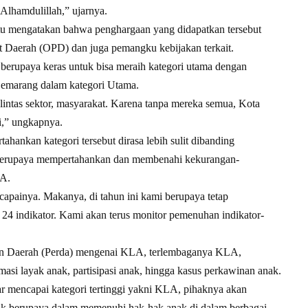
 Alhamdulillah,” ujarnya.
tu mengatakan bahwa penghargaan yang didapatkan tersebut
kat Daerah (OPD) dan juga pemangku kebijakan terkait.
i berupaya keras untuk bisa meraih kategori utama dengan
emarang dalam kategori Utama.
lintas sektor, masyarakat. Karena tanpa mereka semua, Kota
i,” ungkapnya.
ankan kategori tersebut dirasa lebih sulit dibanding
 berupaya mempertahankan dan membenahi kekurangan-
LA.
capainya. Makanya, di tahun ini kami berupaya tetap
4 indikator. Kami akan terus monitor pemenuhan indikator-
ran Daerah (Perda) mengenai KLA, terlembaganya KLA,
rmasi layak anak, partisipasi anak, hingga kasus perkawinan anak.
r mencapai kategori tertinggi yakni KLA, pihaknya akan
 berupaya dalam memenuhi hak-hak anak di dalam berbagai