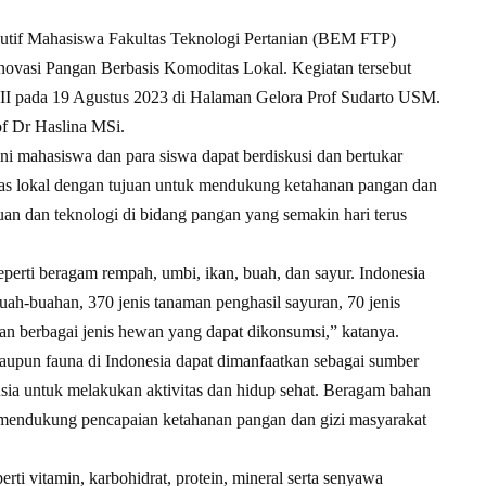
tif Mahasiswa Fakultas Teknologi Pertanian (BEM FTP)
vasi Pangan Berbasis Komoditas Lokal. Kegiatan tersebut
l II pada 19 Agustus 2023 di Halaman Gelora Prof Sudarto USM.
f Dr Haslina MSi.
ini mahasiswa dan para siswa dapat berdiskusi dan bertukar
tas lokal dengan tujuan untuk mendukung ketahanan pangan dan
n dan teknologi di bidang pangan yang semakin hari terus
eperti beragam rempah, umbi, ikan, buah, dan sayur. Indonesia
uah-buahan, 370 jenis tanaman penghasil sayuran, 70 jenis
n berbagai jenis hewan yang dapat dikonsumsi,” katanya.
aupun fauna di Indonesia dapat dimanfaatkan sebagai sumber
sia untuk melakukan aktivitas dan hidup sehat. Beragam bahan
k mendukung pencapaian ketahanan pangan dan gizi masyarakat
ti vitamin, karbohidrat, protein, mineral serta senyawa