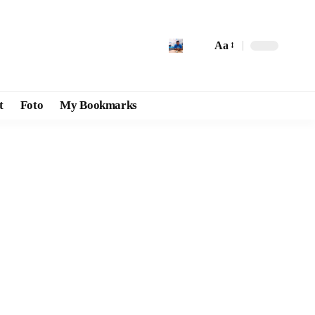
Aa
t
Foto
My Bookmarks