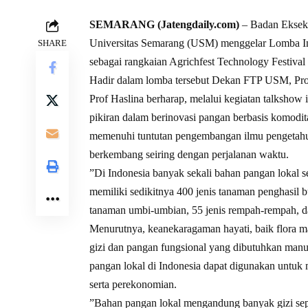
SEMARANG (Jatengdaily.com)
– Badan Ekseku
Universitas Semarang (USM) menggelar Lomba Ino
SHARE
sebagai rangkaian Agrichfest Technology Festiva
Hadir dalam lomba tersebut Dekan FTP USM, Pro
Prof Haslina berharap, melalui kegiatan talkshow 
pikiran dalam berinovasi pangan berbasis komodi
memenuhi tuntutan pengembangan ilmu pengetahua
berkembang seiring dengan perjalanan waktu.
”Di Indonesia banyak sekali bahan pangan lokal s
memiliki sedikitnya 400 jenis tanaman penghasil b
tanaman umbi-umbian, 55 jenis rempah-rempah, da
Menurutnya, keanekaragaman hayati, baik flora m
gizi dan pangan fungsional yang dibutuhkan manu
pangan lokal di Indonesia dapat digunakan untu
serta perekonomian.
”Bahan pangan lokal mengandung banyak gizi seper