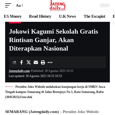
Aa
ES Money
Read History
U.K News
The Escapist
E
NEWS
Jokowi Kagumi Sekolah Gratis
Rintisan Ganjar, Akan
Diterapkan Nasional
Jatengdaily.com
Published: 30 Agustus 2023 10:53
Last updated: 30 Agustus 2023 10:53 10:53
Presiden Joko Widodo melakukan kunjungan kerja di SMKN Jawa
Tengah kampus Semarang di Jalan Brotojoyo No 1, Kota Semarang, Rabu
(30/8/2023).Foto:dok
SEMARANG (Jatengdaily.com)
– Presiden Joko Widodo