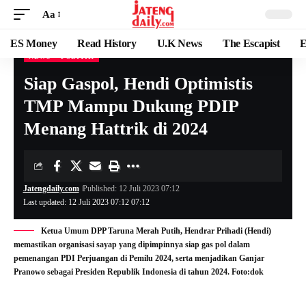
Aa
ES Money
Read History
U.K News
The Escapist
E
NEWS
POLITIK
Siap Gaspol, Hendi Optimistis
TMP Mampu Dukung PDIP
Menang Hattrik di 2024
Jatengdaily.com
Published: 12 Juli 2023 07:12
Last updated: 12 Juli 2023 07:12 07:12
Ketua Umum DPP Taruna Merah Putih, Hendrar Prihadi (Hendi)
memastikan organisasi sayap yang dipimpinnya siap gas pol dalam
pemenangan PDI Perjuangan di Pemilu 2024, serta menjadikan Ganjar
Pranowo sebagai Presiden Republik Indonesia di tahun 2024. Foto:dok