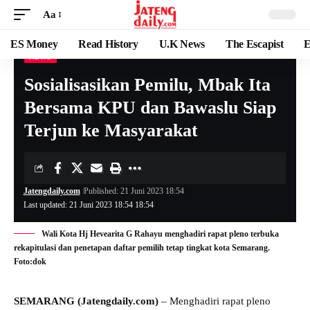
Aa
ES Money
Read History
U.K News
The Escapist
E
NEWS
Sosialisasikan Pemilu, Mbak Ita
Bersama KPU dan Bawaslu Siap
Terjun ke Masyarakat
Jatengdaily.com
Published: 21 Juni 2023 18:54
Last updated: 21 Juni 2023 18:54 18:54
Wali Kota Hj Hevearita G Rahayu menghadiri rapat pleno terbuka
rekapitulasi dan penetapan daftar pemilih tetap tingkat kota Semarang.
Foto:dok
SEMARANG (Jatengdaily.com)
– Menghadiri rapat pleno