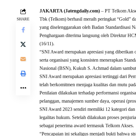
JAKARTA (Jatengdaily.com)
– PT Telkom Akses
Tbk (Telkom) berhasil meraih peringkat “Gold” 
SHARE
yang diselenggarakan oleh Badan Standardisasi N
Penghargaan diterima langsung oleh Direktur HC
(16/11).
“SNI Award merupakan apresiasi yang diberikan o
serta organisasi yang konsisten menerapkan Stand
Nasional (BSN), Kukuh S. Achmad dalam sambut
SNI Award merupakan apresiasi tertinggi dari Pem
telah berkomitmen menjaga kualitas dan mutu pada
Penilaian dilakukan terhadap performansi organisas
pelanggan, manajemen sumber daya, operasi (proses 
SNI Award 2023 sendiri memiliki 12 kategori dan
legalitas hukum. Setelah dilakukan proses penjuri
sebagai penerima award termasuk Telkom Akses.
“Pencapaian ini sekaligus menjadi bukti bahwa st