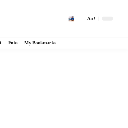
Aa
t
Foto
My Bookmarks