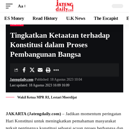
Aa
ES Money
Read History
U.K News
The Escapist
E
NEWS
Tingkatkan Ketaatan terhadap
Konstitusi dalam Proses
Pembangunan Bangsa
Jatengdaily.com
Published: 18 Agustus 2023 10:04
Last updated: 18 Agustus 2023 16:09 16:09
Wakil Ketua MPR RI, Lestari Moerdijat
JAKARTA (Jatengdaily.com)
– Jadikan momentum peringatan
Hari Konstitusi untuk meningkatkan pemahaman masyarakat
terkait pentingnya konstitusi sebagai acuan proses berbangsa dan