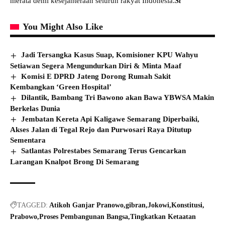
merata demi kesejahteraan seluruh rakyat Indonesia.
St
You Might Also Like
Jadi Tersangka Kasus Suap, Komisioner KPU Wahyu
Setiawan Segera Mengundurkan Diri & Minta Maaf
Komisi E DPRD Jateng Dorong Rumah Sakit
Kembangkan ‘Green Hospital’
Dilantik, Bambang Tri Bawono akan Bawa YBWSA Makin
Berkelas Dunia
Jembatan Kereta Api Kaligawe Semarang Diperbaiki,
Akses Jalan di Tegal Rejo dan Purwosari Raya Ditutup
Sementara
Satlantas Polrestabes Semarang Terus Gencarkan
Larangan Knalpot Brong Di Semarang
TAGGED:
Atikoh Ganjar Pranowo
gibran
Jokowi
Konstitusi
Prabowo
Proses Pembangunan Bangsa
Tingkatkan Ketaatan