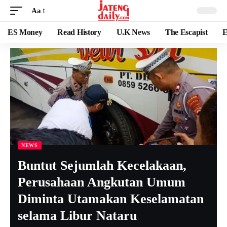
Aa
ES Money
Read History
U.K News
The Escapist
E
NEWS
Buntut Sejumlah Kecelakaan,
Perusahaan Angkutan Umum
Diminta Utamakan Keselamatan
selama Libur Nataru