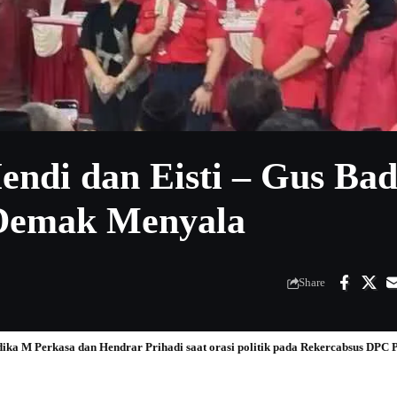
endi dan Eisti – Gus Bad
Demak Menyala
Share
ka M Perkasa dan Hendrar Prihadi saat orasi politik pada Rekercabsus DPC 