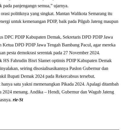
k pada panjengangn semua,” ujarnya.
rasi politiknya yang singkat. Mantan Walikota Semarang itu
ergi untuk kemenangan PDIP, baik pada Pilgub Jateng maupun
sus DPC PDIP Kabupaten Demak, Sekretaris DPD PDIP Jawa
an Ketua DPD PDIP Jawa Tengah Bambang Pacul, agar mereka
kan pesta demokrasi serentak pada 27 November 2024.
 HS Fahrudin Bisri Slamet optimis PDIP Kabupaten Demak
nyalakan, seiring disosialisasikannya Paslon Gubernur dan
akil Bupati Demak 2024 pada Rekercabsus tersebut.
t hanya satu yakni memenangkan Pikada 2024. Apalagi ditambah
lkada 2024 menang. Andika – Hendi, Gubernur dan Wagub Jateng
dasnya.
rie-St