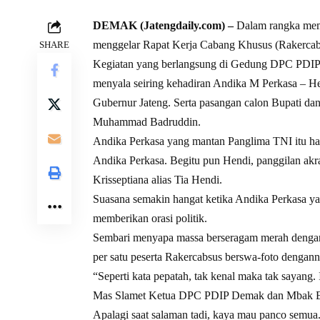
DEMAK (Jatengdaily.com) –
Dalam rangka me
menggelar Rapat Kerja Cabang Khusus (Rakercabs
SHARE
Kegiatan yang berlangsung di Gedung DPC PDIP 
menyala seiring kehadiran Andika M Perkasa – He
Gubernur Jateng. Serta pasangan calon Bupati da
Muhammad Badruddin.
Andika Perkasa yang mantan Panglima TNI itu hadi
Andika Perkasa. Begitu pun Hendi, panggilan akra
Krisseptiana alias Tia Hendi.
Suasana semakin hangat ketika Andika Perkasa yan
memberikan orasi politik.
Sembari menyapa massa berseragam merah dengan 
per satu peserta Rakercabsus berswa-foto dengann
“Seperti kata pepatah, tak kenal maka tak sayan
Mas Slamet Ketua DPC PDIP Demak dan Mbak Eis
Apalagi saat salaman tadi, kaya mau panco semu