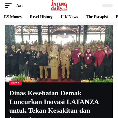
Aa
ES Money
Read History
U.K News
The Escapist
E
NEWS
Dinas Kesehatan Demak
Luncurkan Inovasi LATANZA
untuk Tekan Kesakitan dan