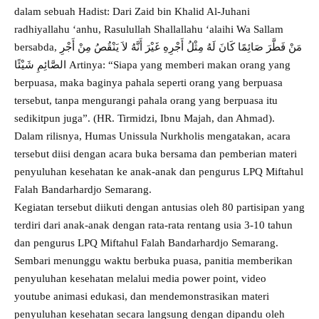
dalam sebuah Hadist: Dari Zaid bin Khalid Al-Juhani
radhiyallahu ‘anhu, Rasulullah Shallallahu ‘alaihi Wa Sallam
bersabda, مَنْ فَطَّرَ صَائِمًا كَانَ لَهُ مِثْلُ أَجْرِهِ غَيْرَ أَنَّهُ لاَ يَنْقُصُ مِنْ أَجْرِ
الصَّائِمِ شَيْئًا Artinya: “Siapa yang memberi makan orang yang
berpuasa, maka baginya pahala seperti orang yang berpuasa
tersebut, tanpa mengurangi pahala orang yang berpuasa itu
sedikitpun juga”. (HR. Tirmidzi, Ibnu Majah, dan Ahmad).
Dalam rilisnya, Humas
Unissula
Nurkholis mengatakan, acara
tersebut diisi dengan acara buka bersama dan pemberian materi
penyuluhan kesehatan ke anak-anak dan pengurus LPQ Miftahul
Falah Bandarhardjo Semarang.
Kegiatan tersebut diikuti dengan antusias oleh 80 partisipan yang
terdiri dari anak-anak dengan rata-rata rentang usia 3-10 tahun
dan pengurus LPQ Miftahul Falah Bandarhardjo Semarang.
Sembari menunggu waktu berbuka puasa, panitia memberikan
penyuluhan kesehatan melalui media power point, video
youtube animasi edukasi, dan mendemonstrasikan materi
penyuluhan kesehatan secara langsung dengan dipandu oleh