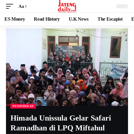
Aa
ES Money
Read History
U.K News
The Escapist
E
PENDIDIKAN
Himada Unissula Gelar Safari
Ramadhan di LPQ Miftahul