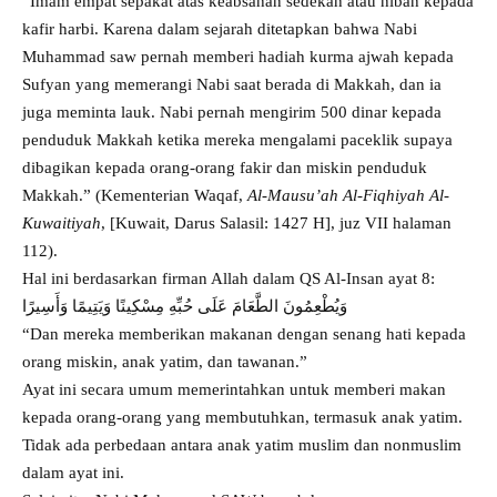
“Imam empat sepakat atas keabsahan sedekah atau hibah kepada
kafir harbi. Karena dalam sejarah ditetapkan bahwa Nabi
Muhammad saw pernah memberi hadiah kurma ajwah kepada
Sufyan yang memerangi Nabi saat berada di Makkah, dan ia
juga meminta lauk. Nabi pernah mengirim 500 dinar kepada
penduduk Makkah ketika mereka mengalami paceklik supaya
dibagikan kepada orang-orang fakir dan miskin penduduk
Makkah.” (Kementerian Waqaf,
Al-Mausu’ah Al-Fiqhiyah Al-
Kuwaitiyah
, [Kuwait, Darus Salasil: 1427 H], juz VII halaman
112).
Hal ini berdasarkan firman Allah dalam QS Al-Insan ayat 8:
وَيُطْعِمُونَ الطَّعَامَ عَلَى حُبِّهِ مِسْكِينًا وَيَتِيمًا وَأَسِيرًا
“Dan mereka memberikan makanan dengan senang hati kepada
orang miskin, anak yatim, dan tawanan.”
Ayat ini secara umum memerintahkan untuk memberi makan
kepada orang-orang yang membutuhkan, termasuk anak yatim.
Tidak ada perbedaan antara anak yatim muslim dan nonmuslim
dalam ayat ini.