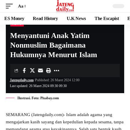
Aa
ES Money
Read History
U.K News
The Escapist
E
NEWS
Menyantuni Anak Yatim
Nonmuslim Bagaimana
Hukumnya Menurut Islam
Jatengdaily.com
Published: 26 Maret 2024 12:00
Last updated: 26 Maret 2024 09:30 09:30
Ilustrasi. Foto: Pixabay.com
SEMARANG (Jatengdaily.com)- Islam adalah agama yang
mengajarkan kasih sayang dan kepedulian kepada sesama, tanpa
memandang agama atau keyakinannya. Salah satu bentuk kasih