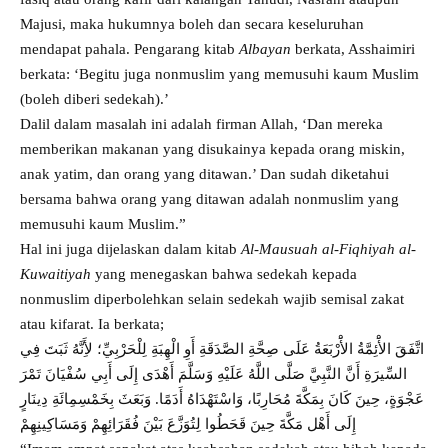
Majusi, maka hukumnya boleh dan secara keseluruhan
mendapat pahala. Pengarang kitab
Albayan
berkata, Asshaimiri
berkata: ‘Begitu juga nonmuslim yang memusuhi kaum Muslim
(boleh diberi sedekah).’
Dalil dalam masalah ini adalah firman Allah, ‘Dan mereka
memberikan makanan yang disukainya kepada orang miskin,
anak yatim, dan orang yang ditawan.’ Dan sudah diketahui
bersama bahwa orang yang ditawan adalah nonmuslim yang
memusuhi kaum Muslim.”
Hal ini juga dijelaskan dalam kitab
Al-Mausuah al-Fiqhiyah al-
Kuwaitiyah
yang menegaskan bahwa sedekah kepada
nonmuslim diperbolehkan selain sedekah wajib semisal zakat
atau kifarat. Ia berkata;
اتَّفَقَ الأَْئِمَّةُ الأَْرْبَعَةُ عَلَى صِحَّةِ الصَّدَقَةِ أَوِ الْهِبَةِ لِلْحَرْبِيِّ؛ لأَِنَّهُ ثَبَتَ فِي
السِّيرَةِ أَنَّ النَّبِيَّ صَلَّى اللَّهُ عَلَيْهِ وَسَلَّمَ أَهْدَى إِلَى أَبِي سُفْيَانَ تَمْرَ
عَجْوَةٍ، حِينَ كَانَ بِمَكَّةَ مُحَارِبًا، وَاسْتَهْدَاهُ أَدَمًا. وَبَعَثَ بِخَمْسِمِائَةِ دِينَارٍ
إِلَى أَهْل مَكَّةَ حِينَ قَحَطُوا لِتُوَزَّعَ بَيْنَ فُقَرَائِهِمْ وَمَسَاكِينِهِمْ