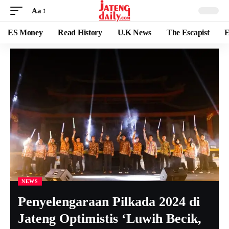
Aa
ES Money
Read History
U.K News
The Escapist
E
NEWS
Penyelengaraan Pilkada 2024 di
Jateng Optimistis ‘Luwih Becik,