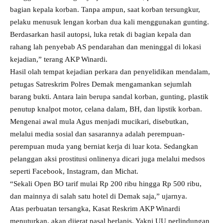
bagian kepala korban. Tanpa ampun, saat korban tersungkur,
pelaku menusuk lengan korban dua kali menggunakan gunting.
Berdasarkan hasil autopsi, luka retak di bagian kepala dan
rahang lah penyebab AS pendarahan dan meninggal di lokasi
kejadian,” terang AKP Winardi.
Hasil olah tempat kejadian perkara dan penyelidikan mendalam,
petugas Satreskrim Polres Demak mengamankan sejumlah
barang bukti. Antara lain berupa sandal korban, gunting, plastik
penutup knalpot motor, celana dalam, BH, dan lipstik korban.
Mengenai awal mula Agus menjadi mucikari, disebutkan,
melalui media sosial dan sasarannya adalah perempuan-
perempuan muda yang berniat kerja di luar kota. Sedangkan
pelanggan aksi prostitusi onlinenya dicari juga melalui medsos
seperti Facebook, Instagram, dan Michat.
“Sekali Open BO tarif mulai Rp 200 ribu hingga Rp 500 ribu,
dan mainnya di salah satu hotel di Demak saja,” ujarnya.
Atas perbuatan tersangka, Kasat Reskrim AKP Winardi
menuturkan, akan dijerat pasal berlapis. Yakni UU perlindungan