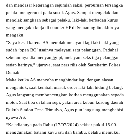
dan mendasar keterangan sejumlah saksi, perburuan tersangka
pelaku mengerucut pada sosok Agus. Sempat mengelak dan
menolak sangkaan sebagai pelaku, laki-laki berbadan kurus
yang mengaku kerja di counter HP di Semarang itu akhirnya
mengaku.
“Saya kesal karena AS menolak melayani lagi laki-laki yang
sudah ‘open BO’ usainya melayani satu pelanggan. Padahal
sebelumnya dia menyanggupi, melayani seks tiga pelanggan
setiap harinya,” ujarnya, saat pers rilis oleh Satrekarim Polres
Demak.
Maka ketika AS mencoba menghindar lagi dengan alasan
mengantuk, saat kembali masuk order laki-laki hidung belang,
Agus langsung memboncengkan korban menggunakan sepeda
motor. Saat tiba di lahan sepi, yakni area kebun kosong daerah
Dukuh Sindon Desa Trimulyo, Agus pun langsung menghabisi
nyawa AS.
“Kejadiannya pada Rabu (17/07/2024) sekitar pukul 15.00.
menggunakan batang kayu jati dan bambu, pelaku memukul