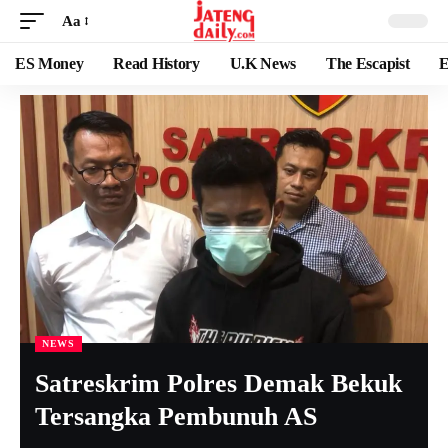
Aa
ES Money
Read History
U.K News
The Escapist
E
NEWS
Satreskrim Polres Demak Bekuk
Tersangka Pembunuh AS