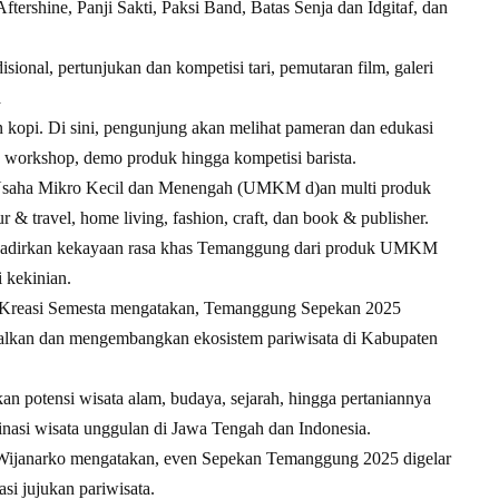
Aftershine, Panji Sakti, Paksi Band, Batas Senja dan Idgitaf, dan
sional, pertunjukan dan kompetisi tari, pemutaran film, galeri
a
n kopi. Di sini, pengunjung akan melihat pameran dan edukasi
 workshop, demo produk hingga kompetisi barista.
 Usaha Mikro Kecil dan Menengah (UMKM d)an multi produk
 & travel, home living, fashion, craft, dan book & publisher.
nghadirkan kekayaan rasa khas Temanggung dari produk UMKM
i kekinian.
 Kreasi Semesta mengatakan, Temanggung Sepekan 2025
alkan dan mengembangkan ekosistem pariwisata di Kabupaten
n potensi wisata alam, budaya, sejarah, hingga pertaniannya
tinasi wisata unggulan di Jawa Tengah dan Indonesia.
Wijanarko mengatakan, even Sepekan Temanggung 2025 digelar
si jujukan pariwisata.