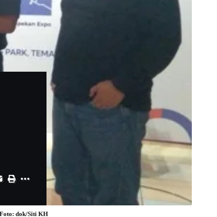
oto: dok/Siti KH