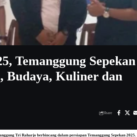
025, Temanggung Sepekan
, Budaya, Kuliner dan
Share
nggung Tri Raharjo berbincang dalam persiapan Temanggung Sepekan 2025. F