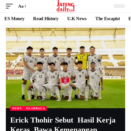
Aa
ES Money
Read History
U.K News
The Escapist
E
NEWS
OLAHRAGA
Erick Thohir Sebut Hasil Kerja
Keras Bawa Kemenangan