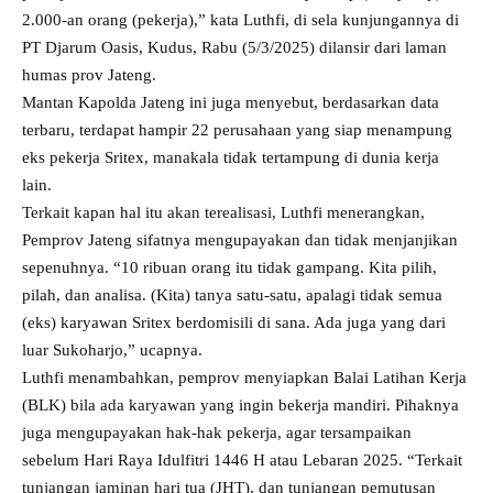
2.000-an orang (pekerja),” kata Luthfi, di sela kunjungannya di
PT Djarum Oasis, Kudus, Rabu (5/3/2025) dilansir dari laman
humas prov Jateng.
Mantan Kapolda Jateng ini juga menyebut, berdasarkan data
terbaru, terdapat hampir 22 perusahaan yang siap menampung
eks pekerja Sritex, manakala tidak tertampung di dunia kerja
lain.
Terkait kapan hal itu akan terealisasi, Luthfi menerangkan,
Pemprov Jateng sifatnya mengupayakan dan tidak menjanjikan
sepenuhnya. “10 ribuan orang itu tidak gampang. Kita pilih,
pilah, dan analisa. (Kita) tanya satu-satu, apalagi tidak semua
(eks) karyawan Sritex berdomisili di sana. Ada juga yang dari
luar Sukoharjo,” ucapnya.
Luthfi menambahkan, pemprov menyiapkan Balai Latihan Kerja
(BLK) bila ada karyawan yang ingin bekerja mandiri. Pihaknya
juga mengupayakan hak-hak pekerja, agar tersampaikan
sebelum Hari Raya Idulfitri 1446 H atau Lebaran 2025. “Terkait
tunjangan jaminan hari tua (JHT), dan tunjangan pemutusan