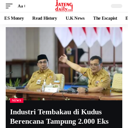
Aa
ES Money
Read History
U.K News
The Escapist
E
NEWS
Industri Tembakau di Kudus
Berencana Tampung 2.000 Eks