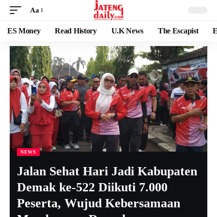
Aa
ES Money
Read History
U.K News
The Escapist
E
NEWS
Jalan Sehat Hari Jadi Kabupaten
Demak ke-522 Diikuti 7.000
Peserta, Wujud Kebersamaan