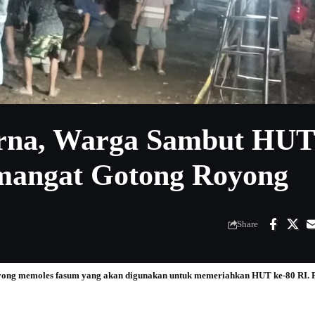
rna, Warga Sambut HUT
emangat Gotong Royong
Share
ong memoles fasum yang akan digunakan untuk memeriahkan HUT ke-80 RI. 