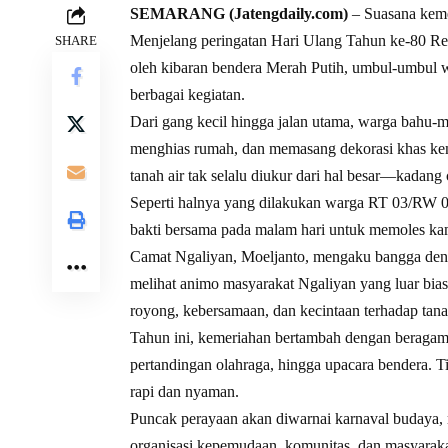
SEMARANG (Jatengdaily.com)
– Suasana keme
Menjelang peringatan Hari Ulang Tahun ke-80 Rep
SHARE
oleh kibaran bendera Merah Putih, umbul-umbul
berbagai kegiatan.
Dari gang kecil hingga jalan utama, warga bahu-
menghias rumah, dan memasang dekorasi khas kem
tanah air tak selalu diukur dari hal besar—kada
Seperti halnya yang dilakukan warga RT 03/RW 0
bakti bersama pada malam hari untuk memoles kam
Camat Ngaliyan, Moeljanto, mengaku bangga deng
melihat animo masyarakat Ngaliyan yang luar b
royong, kebersamaan, dan kecintaan terhadap tanah 
Tahun ini, kemeriahan bertambah dengan beragam ke
pertandingan olahraga, hingga upacara bendera. Ti
rapi dan nyaman.
Puncak perayaan akan diwarnai karnaval budaya, m
organisasi kepemudaan, komunitas, dan masyara