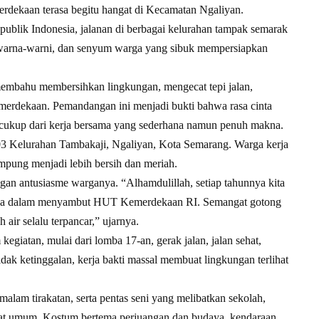
rdekaan terasa begitu hangat di Kecamatan Ngaliyan.
ublik Indonesia, jalanan di berbagai kelurahan tampak semarak
 warna-warni, dan senyum warga yang sibuk mempersiapkan
membahu membersihkan lingkungan, mengecat tepi jalan,
erdekaan. Pemandangan ini menjadi bukti bahwa rasa cinta
ng cukup dari kerja bersama yang sederhana namun penuh makna.
3 Kelurahan Tambakaji, Ngaliyan, Kota Semarang. Warga kerja
pung menjadi lebih bersih dan meriah.
an antusiasme warganya. “Alhamdulillah, setiap tahunnya kita
iasa dalam menyambut HUT Kemerdekaan RI. Semangat gotong
air selalu terpancar,” ujarnya.
giatan, mulai dari lomba 17-an, gerak jalan, jalan sehat,
dak ketinggalan, kerja bakti massal membuat lingkungan terlihat
alam tirakatan, serta pentas seni yang melibatkan sekolah,
kat umum. Kostum bertema perjuangan dan budaya, kendaraan