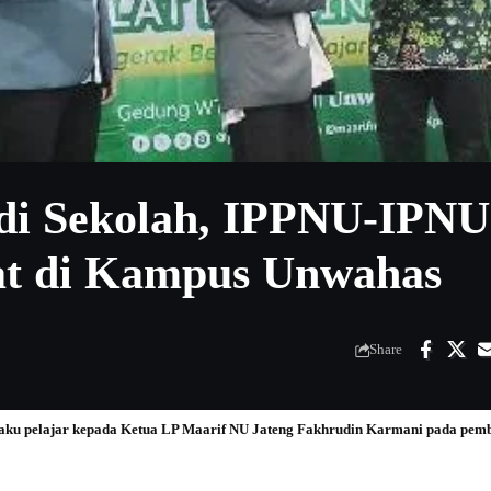
 di Sekolah, IPPNU-IPNU
at di Kampus Unwahas
Share
aku pelajar kepada Ketua LP Maarif NU Jateng Fakhrudin Karmani pada pe