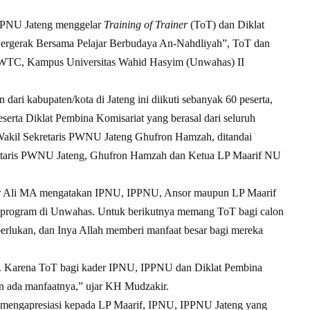
PNU Jateng menggelar
Training of Trainer
(ToT) dan Diklat
ergerak Bersama Pelajar Berbudaya An-Nahdliyah”, ToT dan
ng WTC, Kampus Universitas Wahid Hasyim (Unwahas) II
n dari kabupaten/kota di Jateng ini diikuti sebanyak 60 peserta,
 peserta Diklat Pembina Komisariat yang berasal dari seluruh
Wakil Sekretaris PWNU Jateng Ghufron Hamzah, ditandai
retaris PWNU Jateng, Ghufron Hamzah dan Ketua LP Maarif NU
 Ali MA mengatakan IPNU, IPPNU, Ansor maupun LP Maarif
i program di Unwahas. Untuk berikutnya memang ToT bagi calon
iperlukan, dan Inya Allah memberi manfaat besar bagi mereka
. Karena ToT bagi kader IPNU, IPPNU dan Diklat Pembina
an ada manfaatnya,” ujar KH Mudzakir.
mengapresiasi kepada LP Maarif, IPNU, IPPNU Jateng yang