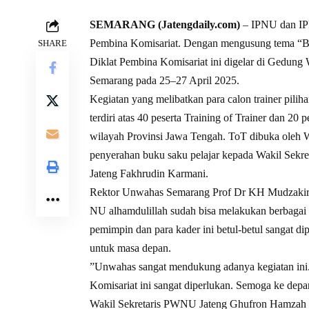
SEMARANG (Jatengdaily.com)
– IPNU dan IP
Pembina Komisariat. Dengan mengusung tema “B
SHARE
Diklat Pembina Komisariat ini digelar di Gedu
Semarang pada 25–27 April 2025.
Kegiatan yang melibatkan para calon trainer piliha
terdiri atas 40 peserta Training of Trainer dan 20
wilayah Provinsi Jawa Tengah. ToT dibuka oleh 
penyerahan buku saku pelajar kepada Wakil Sek
Jateng Fakhrudin Karmani.
Rektor Unwahas Semarang Prof Dr KH Mudzakir
NU alhamdulillah sudah bisa melakukan berbaga
pemimpin dan para kader ini betul-betul sangat d
untuk masa depan.
”Unwahas sangat mendukung adanya kegiatan ini
Komisariat ini sangat diperlukan. Semoga ke dep
Wakil Sekretaris PWNU Jateng Ghufron Hamzah 