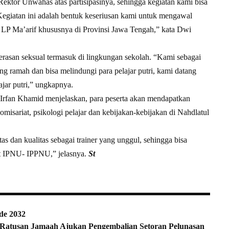
ktor Unwahas atas partisipasinya, sehingga kegiatan kami bisa
Kegiatan ini adalah bentuk keseriusan kami untuk mengawal
 LP Ma’arif khususnya di Provinsi Jawa Tengah,” kata Dwi
kerasan seksual termasuk di lingkungan sekolah. “Kami sebagai
ng ramah dan bisa melindungi para pelajar putri, kami datang
jar putri,” ungkapnya.
rfan Khamid menjelaskan, para peserta akan mendapatkan
komisariat, psikologi pelajar dan kebijakan-kebijakan di Nahdlatul
s dan kualitas sebagai trainer yang unggul, sehingga bisa
 IPNU- IPPNU,” jelasnya.
St
de 2032
 Ratusan Jamaah Ajukan Pengembalian Setoran Pelunasan