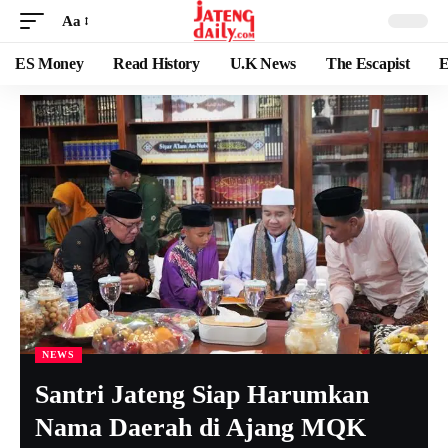
Aa
ES Money
Read History
U.K News
The Escapist
E
NEWS
Santri Jateng Siap Harumkan
Nama Daerah di Ajang MQK