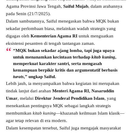
Agama Provinsi Jawa Tengah,
Saiful Mujab
, dalam arahannya
pada Senin (21/7/2025).
Dalam sambutannya, Saiful menegaskan bahwa MQK bukan
sekadar perlombaan biasa, melainkan wadah strategis yang
digagas oleh
Kementerian Agama RI
untuk menguatkan
eksistensi pesantren di tengah tantangan zaman.
“MQK bukan sekadar ajang lomba, tapi juga upaya
untuk menanamkan kecintaan terhadap
kitab kuning
,
memperkuat karakter santri, serta mengasah
kemampuan berpikir kritis dan argumentatif berbasis
turats
,” ungkap Saiful.
Lebih jauh, ia menyampaikan bahwa kegiatan ini merupakan
tindak lanjut dari arahan
Menteri Agama RI, Nasaruddin
Umar
, melalui
Direktur Jenderal Pendidikan Islam
, yang
menekankan pentingnya MQK sebagai langkah strategis
membumikan
kitab kuning
—khazanah keilmuan Islam klasik—
agar tetap relevan di era modern.
Dalam kesempatan tersebut, Saiful juga mengajak masyarakat