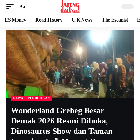
Aa
ES Money
Read History
U.K News
The Escapist
E
NEWS
PENDIDIKAN
Wonderland Grebeg Besar
Demak 2026 Resmi Dibuka,
Dinosaurus Show dan Taman