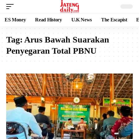
ES Money
Read History
U.K News
The Escapist
E
Tag:
Arus Bawah Suarakan
Penyegaran Total PBNU