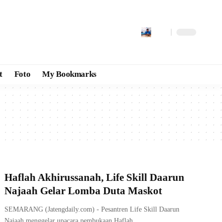
t
Foto
My Bookmarks
Haflah Akhirussanah, Life Skill Daarun
Najaah Gelar Lomba Duta Maskot
SEMARANG (Jatengdaily.com) - Pesantren Life Skill Daarun
Najaah menggelar upacara pembukaan Haflah…