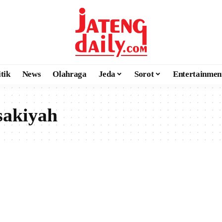
itik
News
Olahraga
Jeda
Sorot
Entertainmen
sakiyah