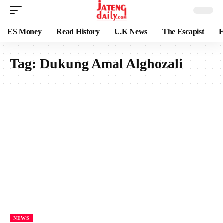
ES Money
Read History
U.K News
The Escapist
E
Tag:
Dukung Amal Alghozali
NEWS