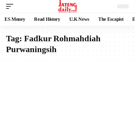
ES Money
Read History
U.K News
The Escapist
E
Tag:
Fadkur Rohmahdiah
Purwaningsih