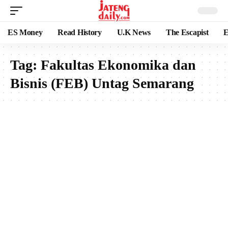
ES Money
Read History
U.K News
The Escapist
E
Tag:
Fakultas Ekonomika dan
Bisnis (FEB) Untag Semarang