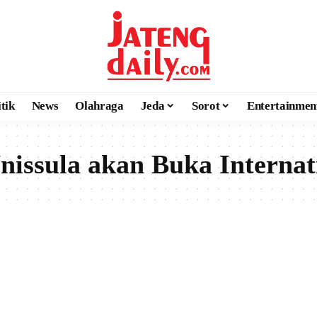
itik
News
Olahraga
Jeda
Sorot
Entertainmen
issula akan Buka Internat