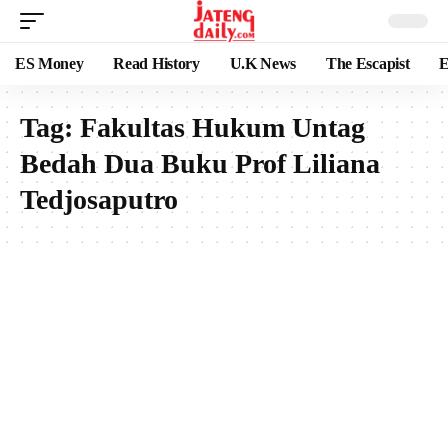
ES Money
Read History
U.K News
The Escapist
E
Tag:
Fakultas Hukum Untag
Bedah Dua Buku Prof Liliana
Tedjosaputro