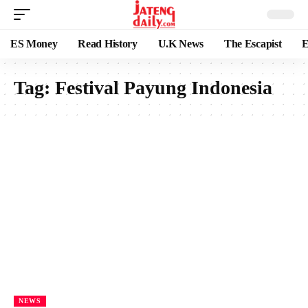
ES Money
Read History
U.K News
The Escapist
E
Tag:
Festival Payung Indonesia
NEWS