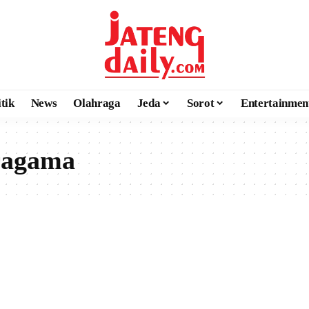
itik
News
Olahraga
Jeda
Sorot
Entertainmen
ragama