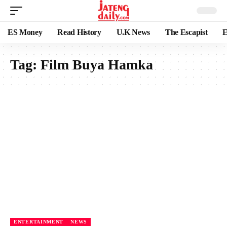
ES Money
Read History
U.K News
The Escapist
E
Tag:
Film Buya Hamka
ENTERTAINMENT
NEWS