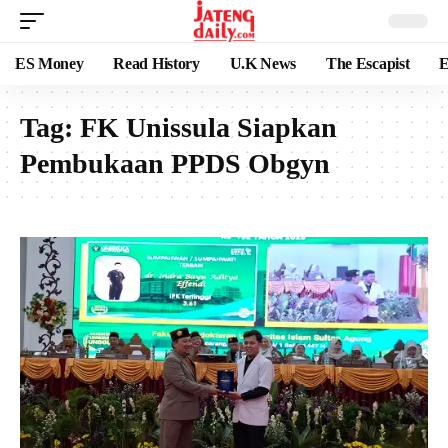
ES Money
Read History
U.K News
The Escapist
E
Tag:
FK Unissula Siapkan
Pembukaan PPDS Obgyn