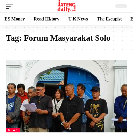
ES Money
Read History
U.K News
The Escapist
E
Tag:
Forum Masyarakat Solo
NEWS