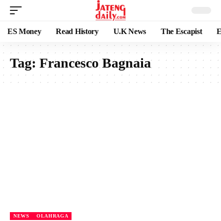
ES Money
Read History
U.K News
The Escapist
E
Tag:
Francesco Bagnaia
NEWS
OLAHRAGA