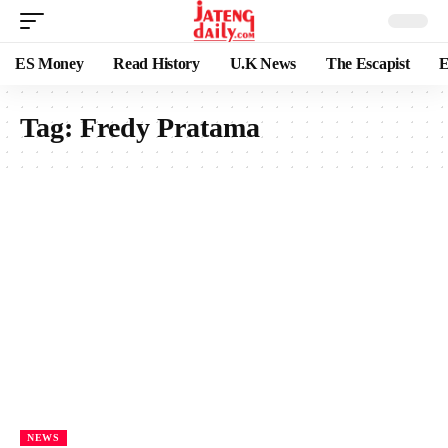
ES Money
Read History
U.K News
The Escapist
E
Tag:
Fredy Pratama
NEWS