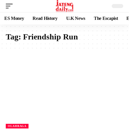
ES Money
Read History
U.K News
The Escapist
E
Tag:
Friendship Run
OLAHRAGA