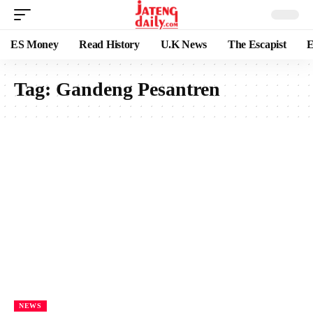
ES Money
Read History
U.K News
The Escapist
E
Tag:
Gandeng Pesantren
NEWS