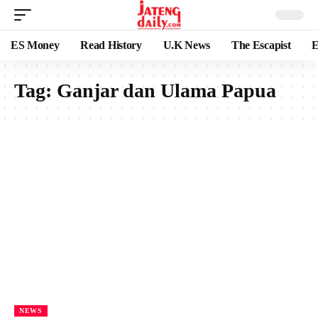
ES Money
Read History
U.K News
The Escapist
E
Tag:
Ganjar dan Ulama Papua
NEWS