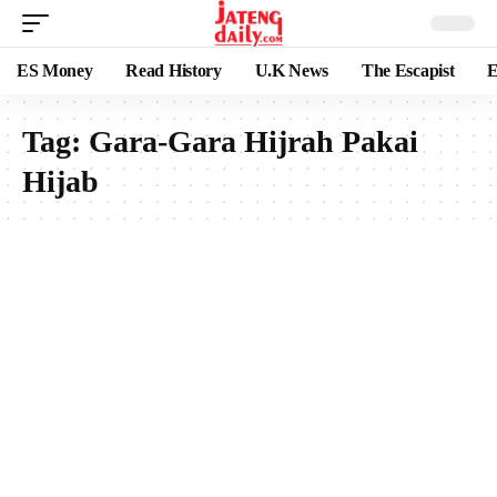
ES Money
Read History
U.K News
The Escapist
E
Tag:
Gara-Gara Hijrah Pakai
Hijab