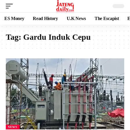
ES Money
Read History
U.K News
The Escapist
E
Tag:
Gardu Induk Cepu
NEWS