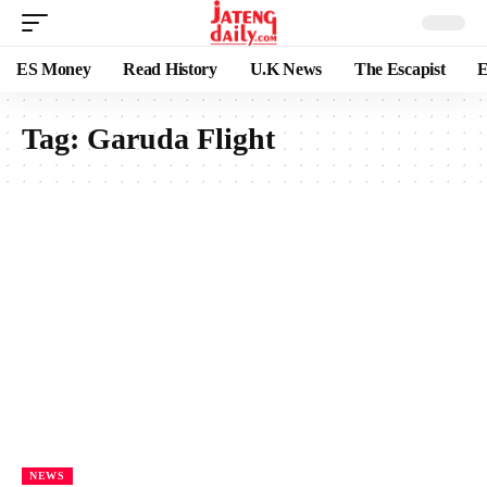
ES Money
Read History
U.K News
The Escapist
E
Tag:
Garuda Flight
NEWS