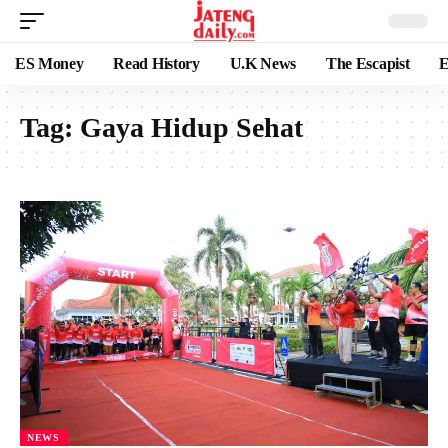
ES Money
Read History
U.K News
The Escapist
E
Tag:
Gaya Hidup Sehat
NEWS