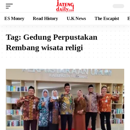
ES Money
Read History
U.K News
The Escapist
E
Tag:
Gedung Perpustakan
Rembang wisata religi