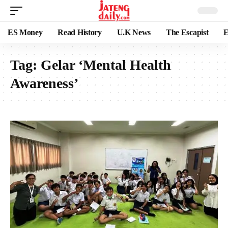
ES Money
Read History
U.K News
The Escapist
E
Tag:
Gelar ‘Mental Health
Awareness’