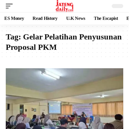
ES Money
Read History
U.K News
The Escapist
E
Tag:
Gelar Pelatihan Penyusunan
Proposal PKM