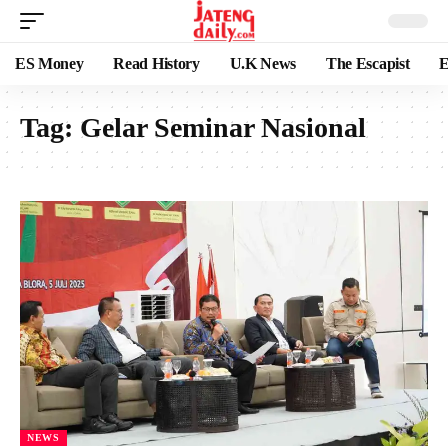
ES Money
Read History
U.K News
The Escapist
E
Tag:
Gelar Seminar Nasional
NEWS