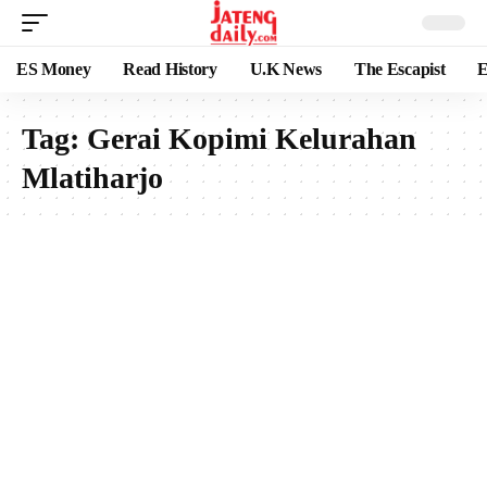
ES Money
Read History
U.K News
The Escapist
E
Tag:
Gerai Kopimi Kelurahan
Mlatiharjo