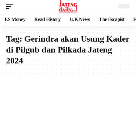
ES Money
Read History
U.K News
The Escapist
E
Tag:
Gerindra akan Usung Kader
di Pilgub dan Pilkada Jateng
2024